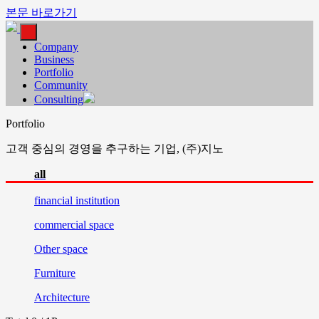
본문 바로가기
Company
Business
Portfolio
Community
Consulting
Portfolio
고객 중심의 경영을 추구하는 기업, (주)지노
all
financial
institution
commercial
space
Other
space
Furniture
Architecture